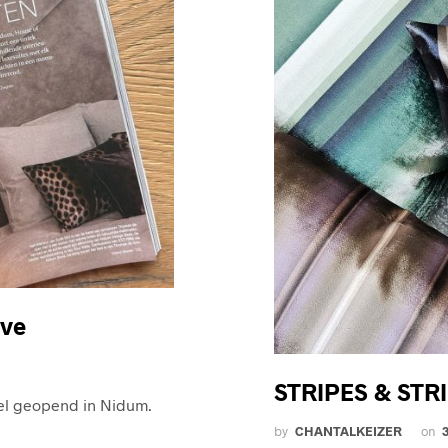
ave
STRIPES & STR
tel geopend in Nidum.
by
CHANTALKEIZER
on