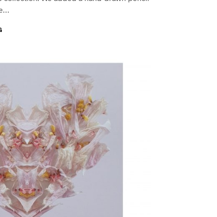
le…
G