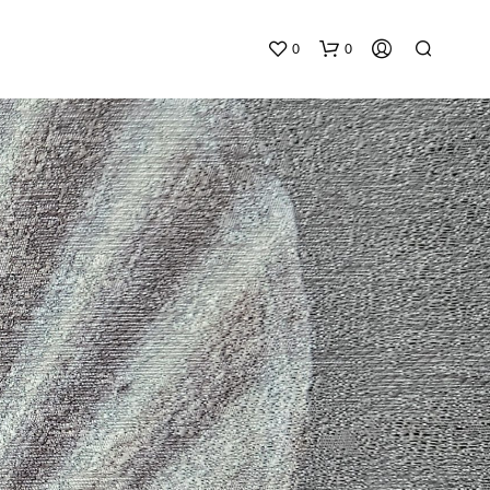
0
0
N
O
P
R
O
D
U
C
T