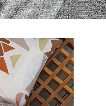
S
I
N
T
H
E
C
A
R
T
.