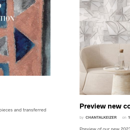
Preview new co
 pieces and transferred
by
CHANTALKEIZER
on
Preview of our new 2023