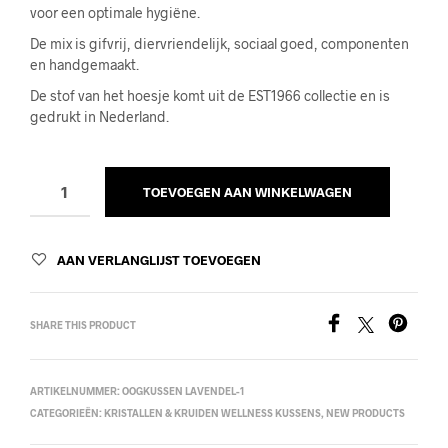
voor een optimale hygiëne.
De mix is ​​gifvrij, diervriendelijk, sociaal goed, componenten
en handgemaakt.
De stof van het hoesje komt uit de EST1966 collectie en is
gedrukt in Nederland.
TOEVOEGEN AAN WINKELWAGEN
AAN VERLANGLIJST TOEVOEGEN
SHARE THIS PRODUCT
ARTIKELNUMMER:
OOGKUSSEN LAVENDEL-1
CATEGORIEËN:
KRISTALLEN & KRUIDEN WELLNESS KUSSENS
,
NEW PRODUCTS