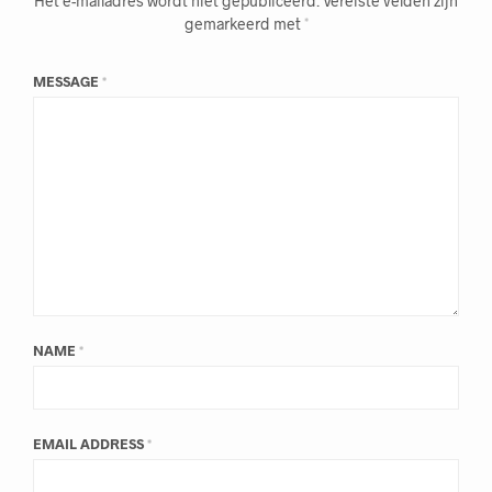
Het e-mailadres wordt niet gepubliceerd.
Vereiste velden zijn
gemarkeerd met
*
MESSAGE
*
NAME
*
EMAIL ADDRESS
*