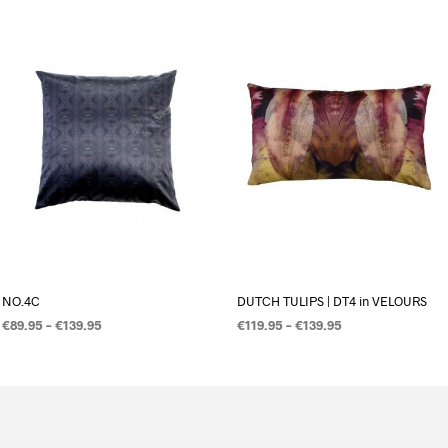
NO.4C
DUTCH TULIPS | DT4 in VELOURS
€
89.95
–
€
139.95
€
119.95
–
€
139.95
OPTIES SELECTEREN
OPTIES SELECTEREN