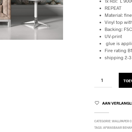
1x Rol: L 90
REPEAT
Material: fin
Vinyl top wi
Backing: FSC
UV-print
glue is appl
Fire rating B
shipping 2-
TOE
AAN VERLANGL
CATEGORIE:
WALLPAPER C
TAGS:
AFWASBAAR BEHA