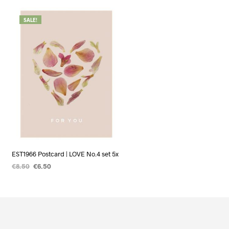
SALE!
EST1966 Postcard | LOVE No.4 set 5x
€
8.50
€
6.50
TOEVOEGEN AAN WINKELWAGEN