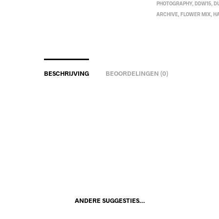
PHOTOGRAPHY
,
DDW15
,
D
ARCHIVE
,
FLOWER MIX
,
H
BESCHRIJVING
BEOORDELINGEN (0)
ANDERE SUGGESTIES…