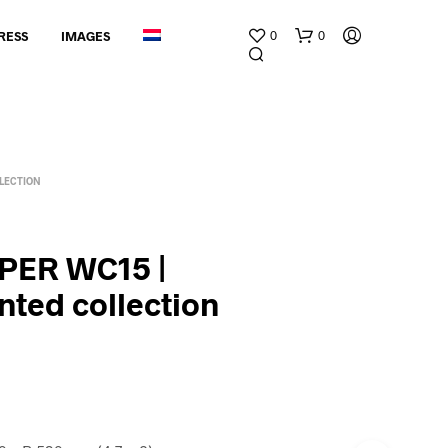
0
0
RESS
IMAGES
LECTION
PER WC15 |
G
ted collection
E
E
N
P
R
O
D
U
C