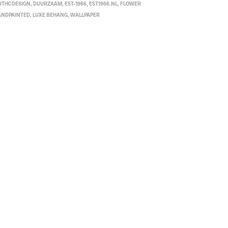
UTHCDESIGN
,
DUURZAAM
,
EST-1966
,
EST1966.NL
,
FLOWER
ANDPAINTED
,
LUXE BEHANG
,
WALLPAPER