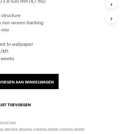
00 x B 530 mm (4,7 m2)
T
E
e structure
N
I
th non woven backing
N
-mix
D
E
ied to wallpaper
W
I
1/M1
N
3 weeks
K
E
L
W
VOEGEN AAN WINKELWAGEN
A
G
E
N
IJST TOEVOEGEN
.
OLLECTION
NG
,
ARCHIVE
,
BEHANG
,
CHANTAL KEIZER
,
CHANTAL KEIZER