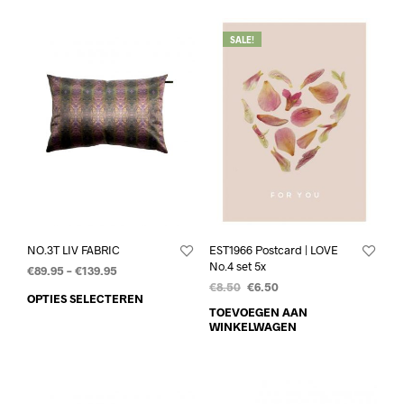
SALE!
NO.3T LIV FABRIC
EST1966 Postcard | LOVE
No.4 set 5x
€
89.95
–
€
139.95
€
8.50
€
6.50
OPTIES SELECTEREN
TOEVOEGEN AAN
WINKELWAGEN