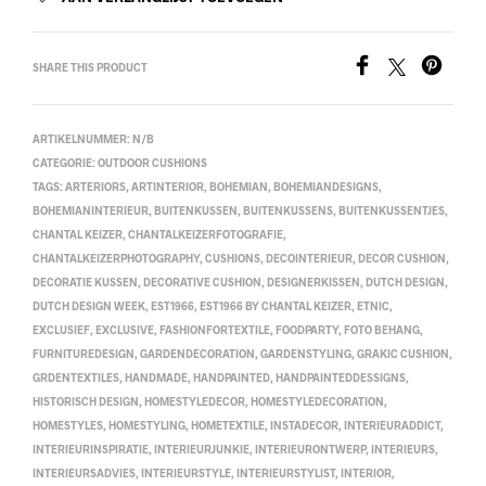
SHARE THIS PRODUCT
ARTIKELNUMMER:
N/B
CATEGORIE:
OUTDOOR CUSHIONS
TAGS:
ARTERIORS
,
ARTINTERIOR
,
BOHEMIAN
,
BOHEMIANDESIGNS
,
BOHEMIANINTERIEUR
,
BUITENKUSSEN
,
BUITENKUSSENS
,
BUITENKUSSENTJES
,
CHANTAL KEIZER
,
CHANTALKEIZERFOTOGRAFIE
,
CHANTALKEIZERPHOTOGRAPHY
,
CUSHIONS
,
DECOINTERIEUR
,
DECOR CUSHION
,
DECORATIE KUSSEN
,
DECORATIVE CUSHION
,
DESIGNERKISSEN
,
DUTCH DESIGN
,
DUTCH DESIGN WEEK
,
EST1966
,
EST1966 BY CHANTAL KEIZER
,
ETNIC
,
EXCLUSIEF
,
EXCLUSIVE
,
FASHIONFORTEXTILE
,
FOODPARTY
,
FOTO BEHANG
,
FURNITUREDESIGN
,
GARDENDECORATION
,
GARDENSTYLING
,
GRAKIC CUSHION
,
GRDENTEXTILES
,
HANDMADE
,
HANDPAINTED
,
HANDPAINTEDDESSIGNS
,
HISTORISCH DESIGN
,
HOMESTYLEDECOR
,
HOMESTYLEDECORATION
,
HOMESTYLES
,
HOMESTYLING
,
HOMETEXTILE
,
INSTADECOR
,
INTERIEURADDICT
,
INTERIEURINSPIRATIE
,
INTERIEURJUNKIE
,
INTERIEURONTWERP
,
INTERIEURS
,
INTERIEURSADVIES
,
INTERIEURSTYLE
,
INTERIEURSTYLIST
,
INTERIOR
,