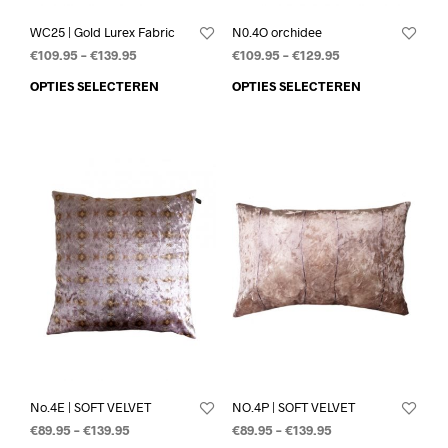
WC25 | Gold Lurex Fabric
N0.4O orchidee
€
109.95
–
€
139.95
€
109.95
–
€
129.95
OPTIES SELECTEREN
OPTIES SELECTEREN
No.4E | SOFT VELVET
NO.4P | SOFT VELVET
€
89.95
–
€
139.95
€
89.95
–
€
139.95