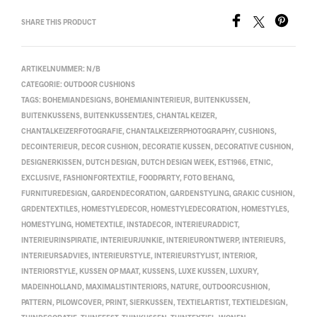
SHARE THIS PRODUCT
ARTIKELNUMMER:
N/B
CATEGORIE:
OUTDOOR CUSHIONS
TAGS:
BOHEMIANDESIGNS
,
BOHEMIANINTERIEUR
,
BUITENKUSSEN
,
BUITENKUSSENS
,
BUITENKUSSENTJES
,
CHANTAL KEIZER
,
CHANTALKEIZERFOTOGRAFIE
,
CHANTALKEIZERPHOTOGRAPHY
,
CUSHIONS
,
DECOINTERIEUR
,
DECOR CUSHION
,
DECORATIE KUSSEN
,
DECORATIVE CUSHION
,
DESIGNERKISSEN
,
DUTCH DESIGN
,
DUTCH DESIGN WEEK
,
EST1966
,
ETNIC
,
EXCLUSIVE
,
FASHIONFORTEXTILE
,
FOODPARTY
,
FOTO BEHANG
,
FURNITUREDESIGN
,
GARDENDECORATION
,
GARDENSTYLING
,
GRAKIC CUSHION
,
GRDENTEXTILES
,
HOMESTYLEDECOR
,
HOMESTYLEDECORATION
,
HOMESTYLES
,
HOMESTYLING
,
HOMETEXTILE
,
INSTADECOR
,
INTERIEURADDICT
,
INTERIEURINSPIRATIE
,
INTERIEURJUNKIE
,
INTERIEURONTWERP
,
INTERIEURS
,
INTERIEURSADVIES
,
INTERIEURSTYLE
,
INTERIEURSTYLIST
,
INTERIOR
,
INTERIORSTYLE
,
KUSSEN OP MAAT
,
KUSSENS
,
LUXE KUSSEN
,
LUXURY
,
MADEINHOLLAND
,
MAXIMALISTINTERIORS
,
NATURE
,
OUTDOORCUSHION
,
PATTERN
,
PILOWCOVER
,
PRINT
,
SIERKUSSEN
,
TEXTIELARTIST
,
TEXTIELDESIGN
,