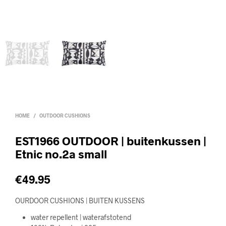
HOME
/
OUTDOOR CUSHIONS
EST1966 OUTDOOR | buitenkussen |
Etnic no.2a small
€
49.95
OURDOOR CUSHIONS | BUITEN KUSSENS
water repellent | waterafstotend