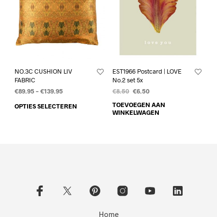
NO.3C CUSHION LIV
EST1966 Postcard | LOVE
FABRIC
No.2 set 5x
€
89.95
–
€
139.95
€
8.50
€
6.50
TOEVOEGEN AAN
OPTIES SELECTEREN
WINKELWAGEN
Home