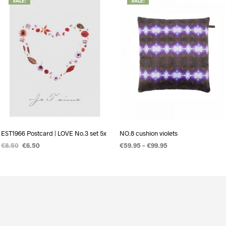
SALE!
SALE!
EST1966 Postcard | LOVE No.3 set 5x
NO.8 cushion violets
€
8.50
€
6.50
€
59.95
–
€
99.95
TOEVOEGEN AAN WINKELWAGEN
OPTIES SELECTEREN