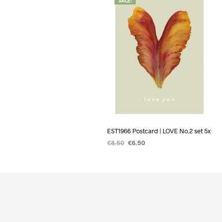
SALE!
EST1966 Postcard | LOVE No.2 set 5x
€
8.50
€
6.50
TOEVOEGEN AAN WINKELWAGEN