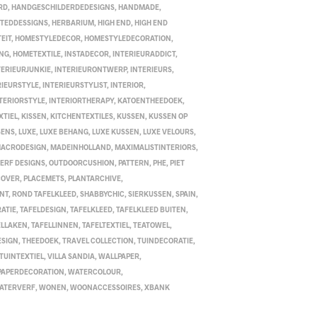
RD
,
HANDGESCHILDERDEDESIGNS
,
HANDMADE
,
TEDDESSIGNS
,
HERBARIUM
,
HIGH END
,
HIGH END
EIT
,
HOMESTYLEDECOR
,
HOMESTYLEDECORATION
,
ING
,
HOMETEXTILE
,
INSTADECOR
,
INTERIEURADDICT
,
TERIEURJUNKIE
,
INTERIEURONTWERP
,
INTERIEURS
,
RIEURSTYLE
,
INTERIEURSTYLIST
,
INTERIOR
,
TERIORSTYLE
,
INTERIORTHERAPY
,
KATOENTHEEDOEK
,
XTIEL
,
KISSEN
,
KITCHENTEXTILES
,
KUSSEN
,
KUSSEN OP
SENS
,
LUXE
,
LUXE BEHANG
,
LUXE KUSSEN
,
LUXE VELOURS
,
ACRODESIGN
,
MADEINHOLLAND
,
MAXIMALISTINTERIORS
,
ERF DESIGNS
,
OUTDOORCUSHION
,
PATTERN
,
PHE
,
PIET
COVER
,
PLACEMETS
,
PLANTARCHIVE
,
INT
,
ROND TAFELKLEED
,
SHABBYCHIC
,
SIERKUSSEN
,
SPAIN
,
ATIE
,
TAFELDESIGN
,
TAFELKLEED
,
TAFELKLEED BUITEN
,
ELLAKEN
,
TAFELLINNEN
,
TAFELTEXTIEL
,
TEATOWEL
,
ESIGN
,
THEEDOEK
,
TRAVEL COLLECTION
,
TUINDECORATIE
,
TUINTEXTIEL
,
VILLA SANDIA
,
WALLPAPER
,
PAPERDECORATION
,
WATERCOLOUR
,
ATERVERF
,
WONEN
,
WOONACCESSOIRES
,
XBANK