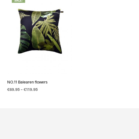
SALE!
NO.11 Balearen flowers
€
69.95
–
€
119.95
OPTIES SELECTEREN