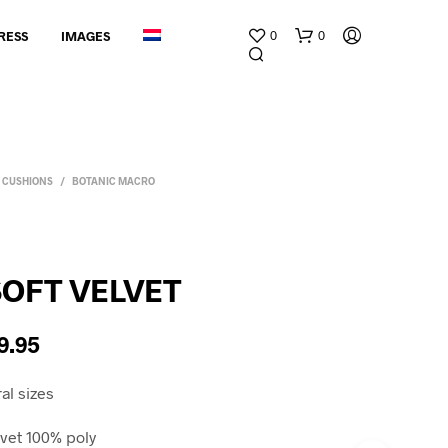
0
0
RESS
IMAGES
| CUSHIONS
/
BOTANIC MACRO
G
 SOFT VELVET
E
E
N
9.95
P
R
O
al sizes
D
U
lvet 100% poly
C