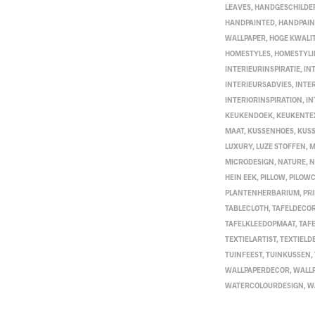
LEAVES
,
HANDGESCHILDE
HANDPAINTED
,
HANDPAIN
WALLPAPER
,
HOGE KWALIT
HOMESTYLES
,
HOMESTYL
INTERIEURINSPIRATIE
,
IN
INTERIEURSADVIES
,
INTE
INTERIORINSPIRATION
,
IN
KEUKENDOEK
,
KEUKENTE
MAAT
,
KUSSENHOES
,
KUS
LUXURY
,
LUZE STOFFEN
,
M
MICRODESIGN
,
NATURE
,
N
HEIN EEK
,
PILLOW
,
PILOW
PLANTENHERBARIUM
,
PR
TABLECLOTH
,
TAFELDECOR
TAFELKLEEDOPMAAT
,
TAF
TEXTIELARTIST
,
TEXTIELD
TUINFEEST
,
TUINKUSSEN
,
WALLPAPERDECOR
,
WALL
WATERCOLOURDESIGN
,
W