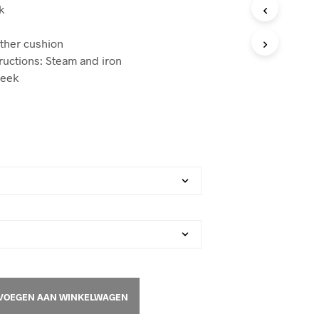
k
T
E
N
ather cushion
I
ructions: Steam and iron
N
week
D
E
W
I
N
K
E
L
W
A
G
E
N
.
VOEGEN AAN WINKELWAGEN