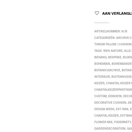
AAN VERLANGL
ARTIKELNUMMER:
N/B
CATEGORIEËN:
ARCHIVE C
THROW PILLOW | CUSHION
TAGS:
100% NATURE
,
ALLE
BEHANG
,
BESPOKE
,
BLOE
BOHEMIAN
,
BOHEMIANDE
BOTANICARCHIVE
,
BOTAN
INTERIEUR
,
BUITENKUSS
KEIZER
,
CHANTAL KEIZER
CHANTALKEIZERPHOTOG
CUSTOM
,
DDW2018
,
DECO
DECORATIVE CUSHION
,
DE
DESIGN WEEK
,
EST-1966
,
E
CHANTAL KEIZER
,
EST1966
FLOWER MIX
,
FOODPARTY
GARDENDECORATION
,
GA