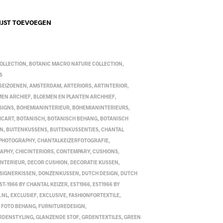
IJST TOEVOEGEN
OLLECTION
,
BOTANIC MACRO NATURE COLLECTION
,
S
 SEIZOENEN
,
AMSTERDAM
,
ARTERIORS
,
ARTINTERIOR
,
MEN ARCHIEF
,
BLOEMEN EN PLANTEN ARCHHIEF
,
SIGNS
,
BOHEMIANINTERIEUR
,
BOHEMIANINTERIEURS
,
ICART
,
BOTANISCH
,
BOTANISCH BEHANG
,
BOTANISCH
EN
,
BUITENKUSSENS
,
BUITENKUSSENTJES
,
CHANTAL
 PHOTOGRAPHY
,
CHANTALKEIZERFOTOGRAFIE
,
RAPHY
,
CHICINTERIORS
,
CONTEMPARY
,
CUSHIONS
,
INTERIEUR
,
DECOR CUSHION
,
DECORATIE KUSSEN
,
SIGNERKISSEN
,
DONZENKUSSEN
,
DUTCH DESIGN
,
DUTCH
ST-1966 BY CHANTAL KEIZER
,
EST1966
,
EST1966 BY
.NL
,
EXCLUSIEF
,
EXCLUSIVE
,
FASHIONFORTEXTILE
,
,
FOTO BEHANG
,
FURNITUREDESIGN
,
RDENSTYLING
,
GLANZENDE STOF
,
GRDENTEXTILES
,
GREEN